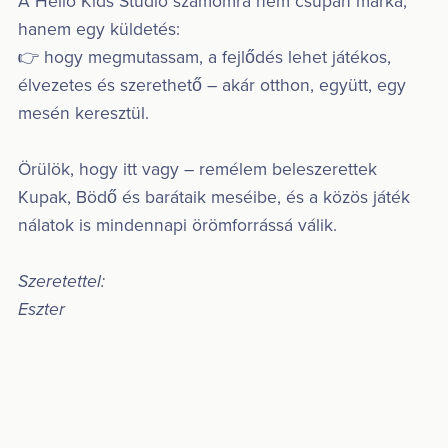
A Hello Kids Studio számomra nem csupán márka,
hanem egy küldetés:
👉 hogy megmutassam, a fejlődés lehet játékos,
élvezetes és szerethető – akár otthon, együtt, egy
mesén keresztül.
Örülök, hogy itt vagy – remélem beleszerettek
Kupak, Bödő és barátaik meséibe, és a közös játék
nálatok is mindennapi örömforrássá válik.
Szeretettel:
Eszter