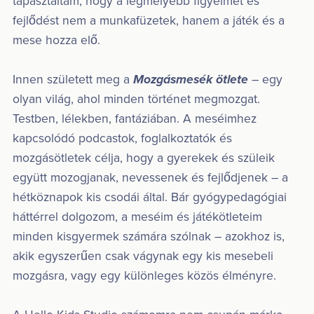
tapasztaltam, hogy a legmélyebb figyelmet és
fejlődést nem a munkafüzetek, hanem a játék és a
mese hozza elő.
Innen született meg a
Mozgásmesék ötlete
– egy
olyan világ, ahol minden történet megmozgat.
Testben, lélekben, fantáziában. A meséimhez
kapcsolódó podcastok, foglalkoztatók és
mozgásötletek célja, hogy a gyerekek és szüleik
együtt mozogjanak, nevessenek és fejlődjenek – a
hétköznapok kis csodái által. Bár gyógypedagógiai
háttérrel dolgozom, a meséim és játékötleteim
minden kisgyermek számára szólnak – azokhoz is,
akik egyszerűen csak vágynak egy kis mesebeli
mozgásra, vagy egy különleges közös élményre.